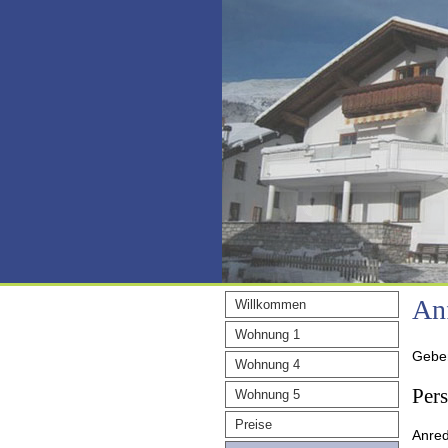
An
Willkommen
Wohnung 1
Geben
Wohnung 4
Per
Wohnung 5
Preise
Anre