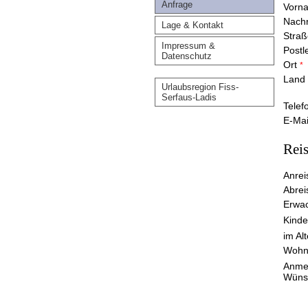
Anfrage
Vorn
Nac
Lage & Kontakt
Stra
Impressum &
Postl
Datenschutz
Ort
*
Land
Urlaubsregion Fiss-
Serfaus-Ladis
Tele
E-Ma
Rei
Anre
Abre
Erwa
Kinde
im Al
Woh
Anme
Wüns