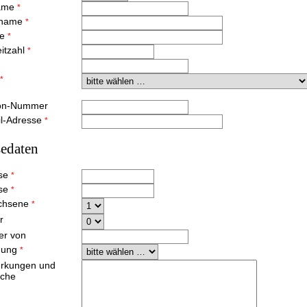
ame
*
hname
*
ße
*
eitzahl
*
*
fon-Nummer
il-Adresse
*
sedaten
ise
*
ise
*
chsene
*
r
ter von
nung
*
rkungen und
che