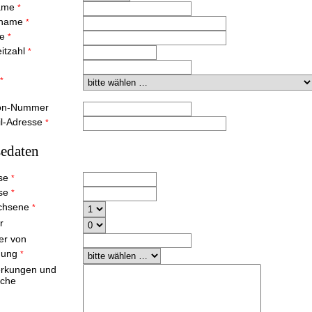
ame
*
hname
*
ße
*
eitzahl
*
*
fon-Nummer
il-Adresse
*
sedaten
ise
*
ise
*
chsene
*
r
ter von
nung
*
rkungen und
che