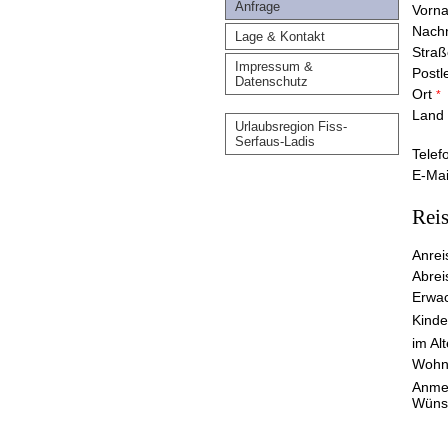
Anfrage
Vorn
Nac
Lage & Kontakt
Stra
Impressum &
Postl
Datenschutz
Ort
*
Land
Urlaubsregion Fiss-
Serfaus-Ladis
Tele
E-Ma
Rei
Anre
Abre
Erwa
Kinde
im Al
Woh
Anme
Wüns