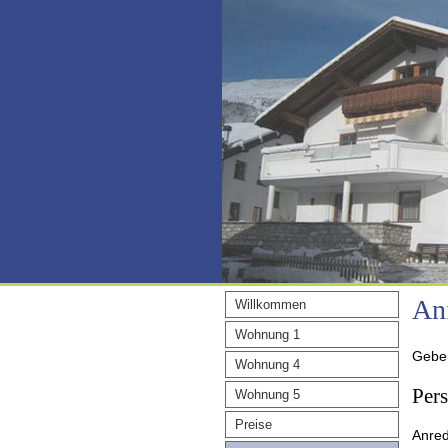
An
Willkommen
Wohnung 1
Geben
Wohnung 4
Per
Wohnung 5
Preise
Anre