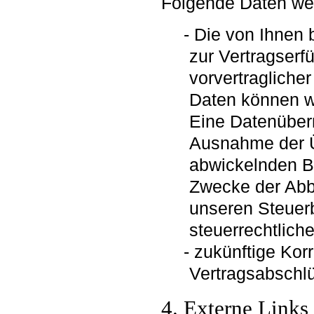
Folgende Daten wer
Die von Ihnen b
zur Vertragserf
vorvertragliche
Daten können wi
Eine Datenübermi
Ausnahme der Üb
abwickelnden Ba
Zwecke der Abb
unseren Steuerb
steuerrechtlich
zukünftige Ko
Vertragsabschl
4. Externe Links