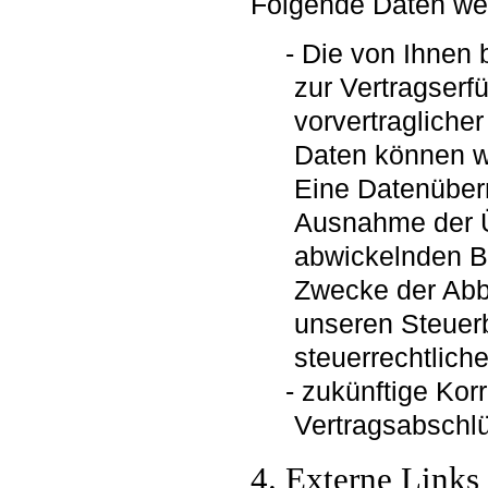
Folgende Daten wer
Die von Ihnen b
zur Vertragserf
vorvertragliche
Daten können wi
Eine Datenübermi
Ausnahme der Üb
abwickelnden Ba
Zwecke der Abb
unseren Steuerb
steuerrechtlich
zukünftige Ko
Vertragsabschl
4. Externe Links