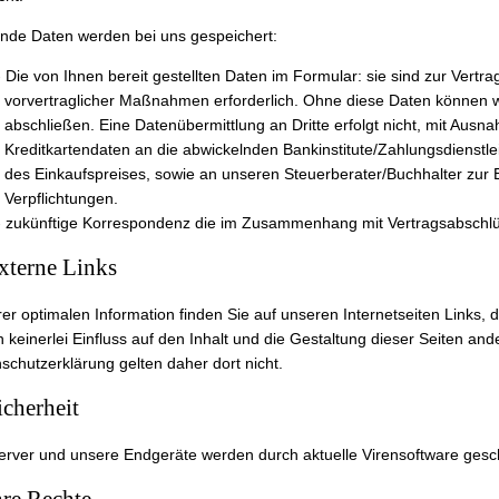
nde Daten werden bei uns gespeichert:
Die von Ihnen bereit gestellten Daten im Formular: sie sind zur Vertr
vorvertraglicher Maßnahmen erforderlich. Ohne diese Daten können wi
abschließen. Eine Datenübermittlung an Dritte erfolgt nicht, mit Ausn
Kreditkartendaten an die abwickelnden Bankinstitute/Zahlungsdienst
des Einkaufspreises, sowie an unseren Steuerberater/Buchhalter zur E
Verpflichtungen.
zukünftige Korrespondenz die im Zusammenhang mit Vertragsabschlü
xterne Links
rer optimalen Information finden Sie auf unseren Internetseiten Links, d
 keinerlei Einfluss auf den Inhalt und die Gestaltung dieser Seiten and
schutzerklärung gelten daher dort nicht.
icherheit
erver und unsere Endgeräte werden durch aktuelle Virensoftware gesch
hre Rechte