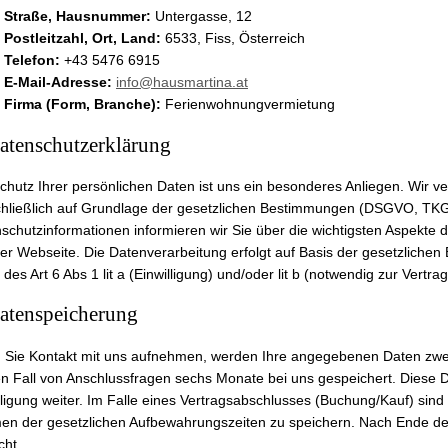
Straße, Hausnummer:
Untergasse, 12
Postleitzahl, Ort, Land:
6533, Fiss, Österreich
Telefon:
+43 5476 6915
E-Mail-Adresse:
info@hausmartina.at
Firma (Form, Branche):
Ferienwohnungvermietung
atenschutzerklärung
chutz Ihrer persönlichen Daten ist uns ein besonderes Anliegen. Wir v
hließlich auf Grundlage der gesetzlichen Bestimmungen (DSGVO, TKG
schutzinformationen informieren wir Sie über die wichtigsten Aspekte
er Webseite. Die Datenverarbeitung erfolgt auf Basis der gesetzlich
 des Art 6 Abs 1 lit a (Einwilligung) und/oder lit b (notwendig zur Vert
Datenspeicherung
Sie Kontakt mit uns aufnehmen, werden Ihre angegebenen Daten zwe
en Fall von Anschlussfragen sechs Monate bei uns gespeichert. Diese D
lligung weiter. Im Falle eines Vertragsabschlusses (Buchung/Kauf) sind w
n der gesetzlichen Aufbewahrungszeiten zu speichern. Nach Ende der
cht.