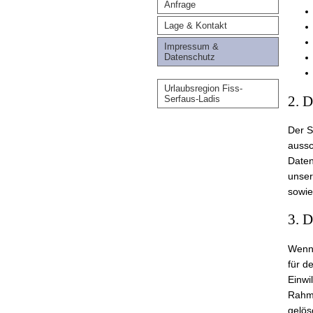
Anfrage
Lage & Kontakt
Impressum &
Datenschutz
Urlaubsregion Fiss-
2. D
Serfaus-Ladis
Der S
aussc
Daten
unser
sowie
3. 
Wenn 
für d
Einwi
Rahme
gelös