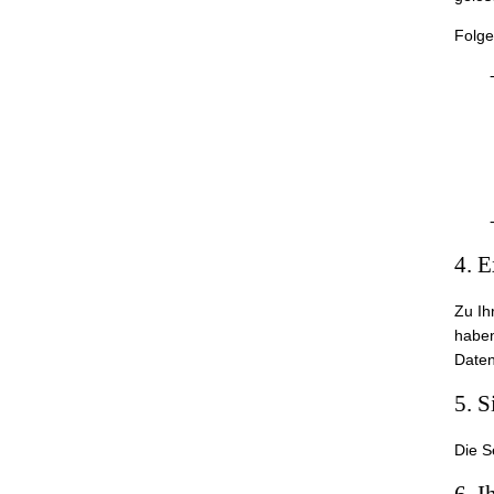
Folge
4. E
Zu Ih
haben
Daten
5. S
Die S
6. I