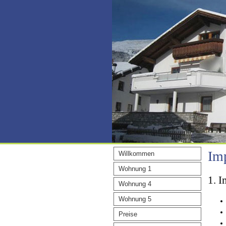
Im
Willkommen
Wohnung 1
1. I
Wohnung 4
Wohnung 5
Preise