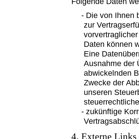
Folgende Daten wer
Die von Ihnen b
zur Vertragserf
vorvertragliche
Daten können wi
Eine Datenübermi
Ausnahme der Üb
abwickelnden Ba
Zwecke der Abb
unseren Steuerb
steuerrechtlich
zukünftige Ko
Vertragsabschl
4. Externe Links