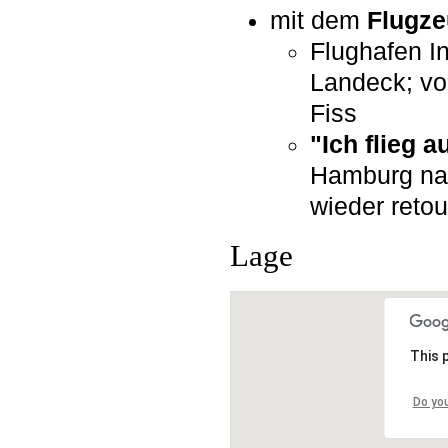
mit dem
Flugz
Flughafen I
Landeck; vo
Fiss
"Ich flieg a
Hamburg nac
wieder retou
Lage
This 
Do yo