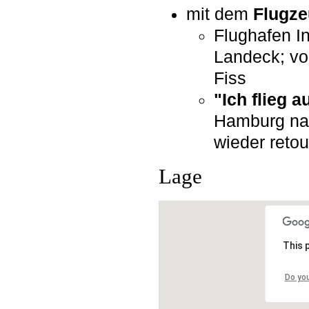
mit dem
Flugz
Flughafen I
Landeck; vo
Fiss
"Ich flieg a
Hamburg nac
wieder retou
Lage
This 
Do yo