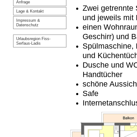
Anfrage
Zwei getrennte 
Lage & Kontakt
und jeweils mit
Impressum &
Datenschutz
einen Wohnraum
Geschirr) und B
Urlaubsregion Fiss-
Serfaus-Ladis
Spülmaschine, 
und Küchentüc
Dusche und WC 
Handtücher
schöne Aussicht
Safe
Internetanschl