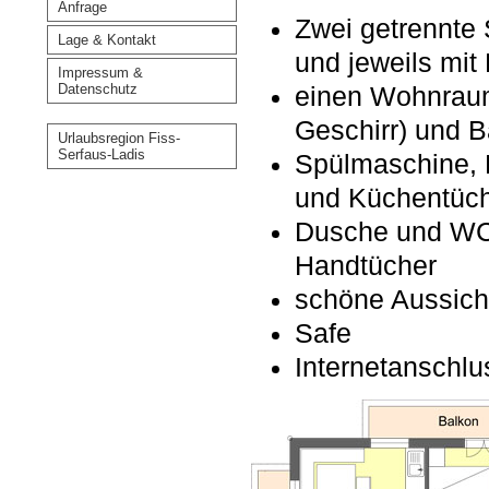
Anfrage
Zwei getrennte 
Lage & Kontakt
und jeweils mit
Impressum &
Datenschutz
einen Wohnraum
Geschirr) und B
Urlaubsregion Fiss-
Serfaus-Ladis
Spülmaschine, 
und Küchentüc
Dusche und WC 
Handtücher
schöne Aussicht
Safe
Internetanschl