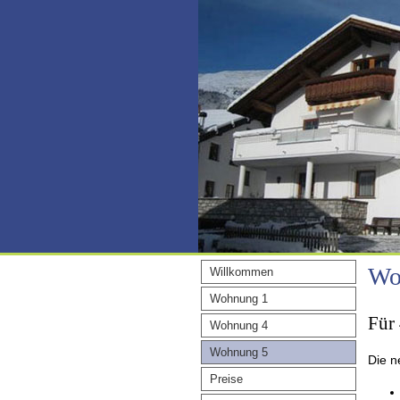
Wo
Willkommen
Wohnung 1
Für 
Wohnung 4
Wohnung 5
Die n
Preise