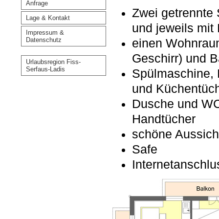
Anfrage
Zwei getrennte 
Lage & Kontakt
und jeweils mit
Impressum &
Datenschutz
einen Wohnraum
Geschirr) und B
Urlaubsregion Fiss-
Serfaus-Ladis
Spülmaschine, 
und Küchentüc
Dusche und WC 
Handtücher
schöne Aussicht
Safe
Internetanschl