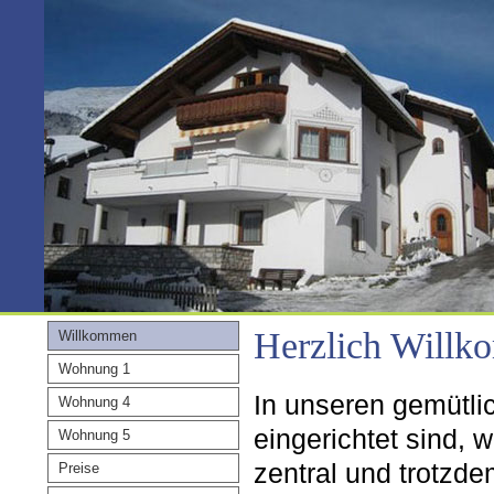
Herzlich Willk
Willkommen
Wohnung 1
In unseren gemütli
Wohnung 4
eingerichtet sind, 
Wohnung 5
zentral und trotzd
Preise